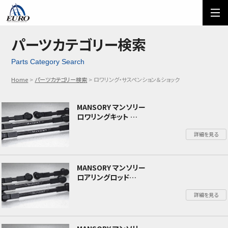
EURO
ご利用方法
オーダーフォーム
パーツカテゴリー検索
Parts Category Search
メール問い合わせ
LINE問い合わせ
Home
パーツカテゴリー検索
ロワリング・サスペンション＆ショック
03-5674-7742
MANSORY マンソリー
ロワリングキット
Audi アウディ RS6 Avant アバント C8
詳細を見る
MANSORY マンソリー
ロアリングロッド
Mercedes GLS Maybach メルセデス GLS マイ
詳細を見る
バッハ