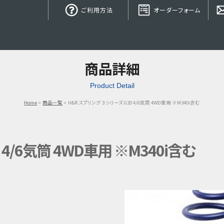
ご利用方法
オーダーフォーム
商品詳細
Product Detail
Home
商品一覧
H&R スプリング ３シリーズ G20 4/6気筒 4WD車用 ※M340i含む
 4/6気筒 4WD車用 ※M340i含む