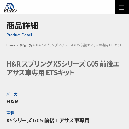
EURO
ご利用方法
オーダーフォーム
商品詳細
Product Detail
メール問い合わせ
LINE問い合わせ
Home
商品一覧
H&R スプリング X5シリーズ G05 前後エアサス車専用 ETSキット
03-5674-7742
H&R スプリング X5シリーズ G05 前後エ
アサス車専用 ETSキット
メーカー
H&R
車種
X5シリーズ G05 前後エアサス車専用