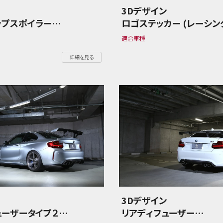
ン
3Dデザイン
ップスポイラー
ロゴステッカー (レーシン
ーズ F44 M235i
用)
適合車種
BMW 2シリーズ F87 M2
詳細を見る
ン
3Dデザイン
ューザータイプ２
リアディフューザー