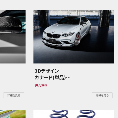
3Dデザイン
カナード(単品)
BMW 2シリーズ F87 M2
適合車種
Competition
詳細を見る
詳細を見る