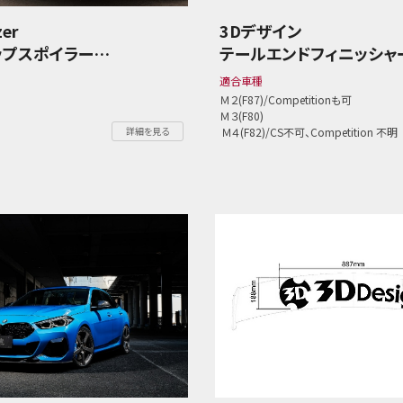
zer
3Dデザイン
ップスポイラー
テールエンドフィニッシャ
 2シリーズ
ø90ｘ4テール 4本セット
適合車種
BMW M2/M3/M4
Ｍ２(F87)/Competitionも可
Ｍ３(F80)
詳細を見る
Ｍ４(F82)/CS不可、Competition 不明