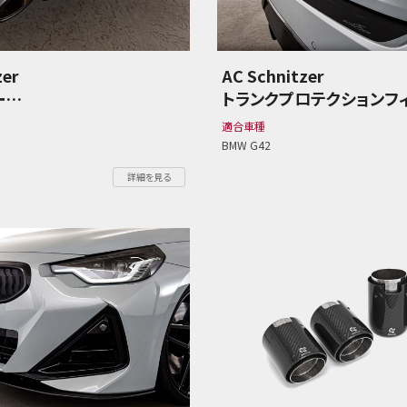
zer
AC Schnitzer
ー
トランクプロテクションフ
 2シリーズ
BMW G42 2シリーズ
適合車種
BMW G42
詳細を見る