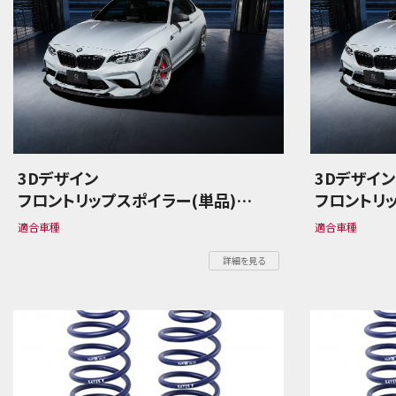
3Dデザイン
3Dデザイ
フロントリップスポイラー(単品)
フロントリ
BMW 2シリーズ F87 M2
BMW 2シリ
適合車種
適合車種
Competition
Competit
詳細を見る