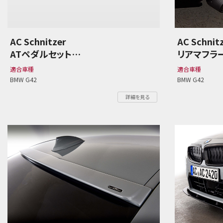
AC Schnitzer
AC Schnit
ATペダルセット
リアマフラ
BMW G42 2シリーズ
BMW G42
適合車種
適合車種
BMW G42
BMW G42
詳細を見る