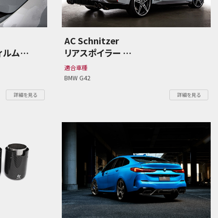
AC Schnitzer
ィルム
リアスポイラー
BMW G42 2シリーズ
適合車種
BMW G42
詳細を見る
詳細を見る