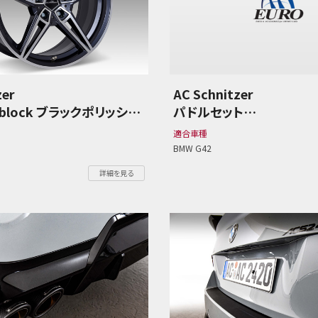
zer
AC Schnitzer
oblock ブラックポリッシュ
パドルセット
 2シリーズ
BMW G42 2シリーズ
適合車種
BMW G42
詳細を見る