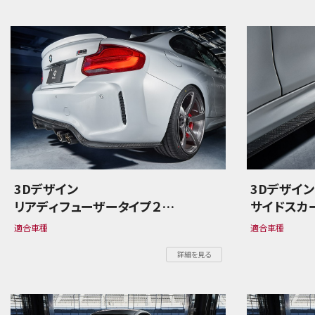
3Dデザイン
3Dデザイ
リアディフューザータイプ２
サイドスカ
BMW 2シリーズ F87 M2
BMW 2シリ
適合車種
適合車種
Competition
Competit
詳細を見る