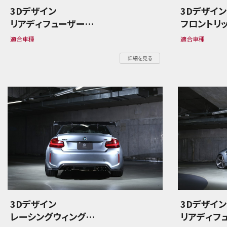
3Dデザイン
3Dデザイ
リアディフューザー
フロントリ
BMW 2シリーズ F44 M235i
BMW 2シリ
適合車種
適合車種
詳細を見る
3Dデザイン
3Dデザイ
レーシングウィング
リアディフ