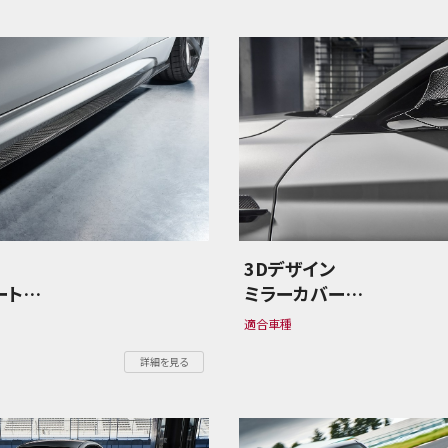
ン
3Dデザイン
ート
ミラーカバー
ーズ F87 M2
BMW 2シリーズ F87 M2
適合車種
ion
Competition
詳細を見る