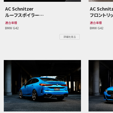
AC Schnitzer
AC Schnit
ルーフスポイラー
フロントリ
BMW G42 2シリーズ
BMW G42
適合車種
適合車種
BMW G42
BMW G42
詳細を見る