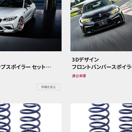
ン
3Dデザイン
ップスポイラー セット
フロントバンパースポイラ
ーズ F87 M2
BMW 2シリーズ F87 M2
適合車種
ion
Competition
詳細を見る