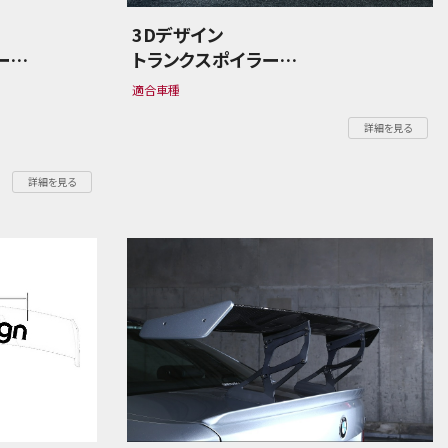
3Dデザイン
ー
トランクスポイラー
BMW 2シリーズ F44 M235i
適合車種
詳細を見る
詳細を見る