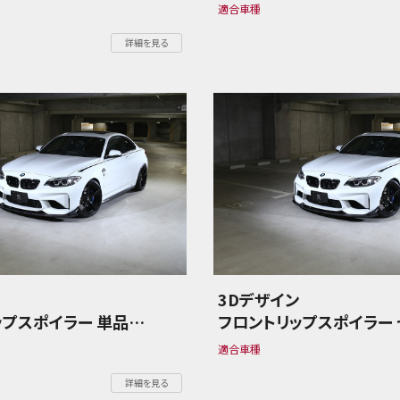
ーズ F87 M2
BMW 2シリーズ F87 M2
適合車種
詳細を見る
ン
3Dデザイン
ップスポイラー 単品
フロントリップスポイラー 
ーズ F87 M2
BMW 2シリーズ F87 M2
適合車種
詳細を見る