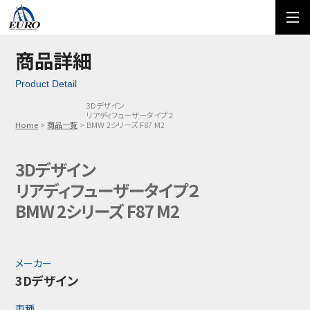
EURO
ご利用方法
オーダーフォーム
商品詳細
Product Detail
メール問い合わせ
LINE問い合わせ
3Dデザイン
リアディフューザータイプ２
03-5674-7742
Home
商品一覧
BMW 2シリーズ F87 M2
3Dデザイン
リアディフューザータイプ２
BMW 2シリーズ F87 M2
メーカー
3Dデザイン
車種