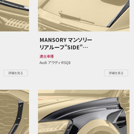
MANSORY マンソリー
リアルーフ”SIDE”
Audi アウディ RSQ8
適合車種
Audi アウディ RSQ8
詳細を見る
詳細を見る