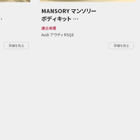
MANSORY マンソリー
ボディキット
フロントバンパー / オーバーフェンダ
適合車種
ー / リアディフューザー
Audi アウディ RSQ8
Audi アウディ RSQ8
詳細を見る
詳細を見る