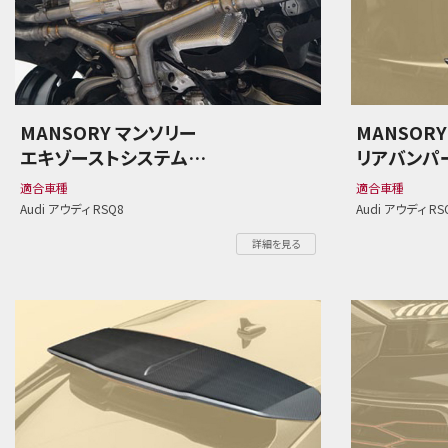
MANSORY マンソリー
MANSOR
エキゾーストシステム
リアバンパ
Audi アウディ RSQ8
Audi アウ
適合車種
適合車種
Audi アウディ RSQ8
Audi アウディ RS
詳細を見る