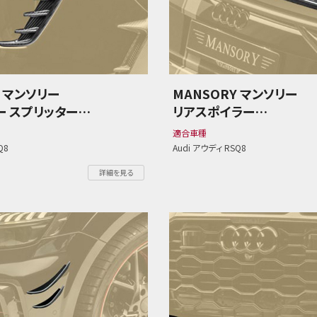
Y マンソリー
MANSORY マンソリー
ー スプリッター
リアスポイラー
ディ RSQ8
Audi アウディ RSQ8
適合車種
Q8
Audi アウディ RSQ8
詳細を見る