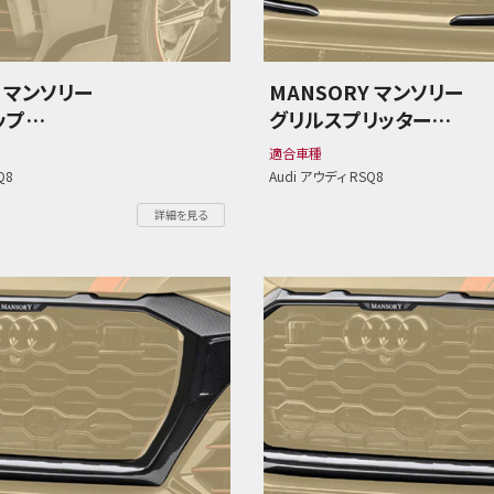
Y マンソリー
MANSORY マンソリー
ップ
グリルスプリッター
ディ RSQ8
Audi アウディ RSQ8
適合車種
Q8
Audi アウディ RSQ8
詳細を見る