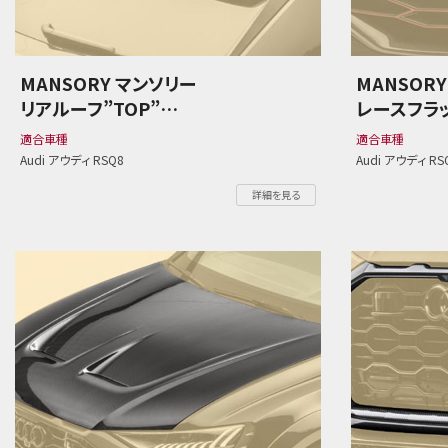
MANSORY マンソリー
MANSOR
リアルーフ”TOP”
レースフラ
Audi アウディ RSQ8
Audi アウ
適合車種
適合車種
Audi アウディ RSQ8
Audi アウディ RS
詳細を見る