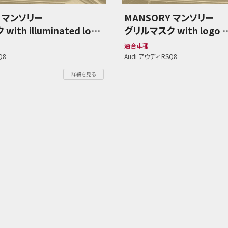
Y マンソリー
MANSORY マンソリー
ith illuminated logo
グリルマスク with logo
ディ RSQ8
Audi アウディ RSQ8
適合車種
Q8
Audi アウディ RSQ8
詳細を見る