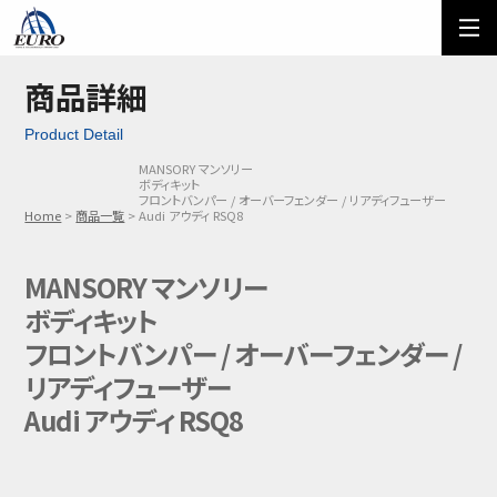
EURO
ご利用方法
オーダーフォーム
商品詳細
Product Detail
メール問い合わせ
LINE問い合わせ
MANSORY マンソリー
ボディキット
03-5674-7742
フロントバンパー / オーバーフェンダー / リアディフューザー
Home
商品一覧
Audi アウディ RSQ8
MANSORY マンソリー
ボディキット
フロントバンパー / オーバーフェンダー /
リアディフューザー
Audi アウディ RSQ8