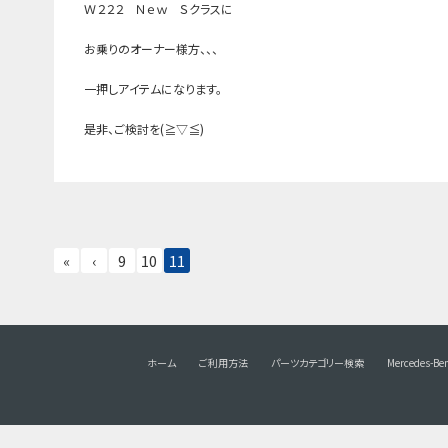
Ｗ２２２ Ｎｅｗ Ｓクラスに
お乗りのオーナー様方、、、
一押しアイテムになります。
是非、ご検討を(≧▽≦)
«
‹
9
10
11
ホーム
ご利用方法
パーツカテゴリー検索
Mercedes-Be