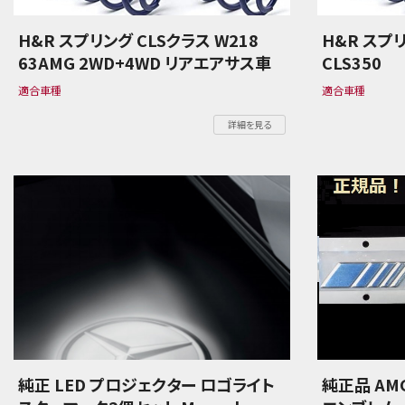
H&R スプリング CLSクラス W218
H&R スプリ
63AMG 2WD+4WD リアエアサス車
CLS350
適合車種
適合車種
詳細を見る
純正 LED プロジェクター ロゴライト
純正品 AM