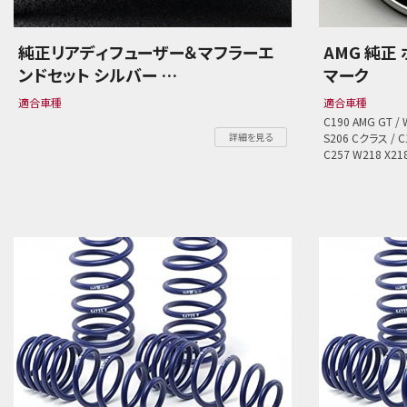
純正リアディフューザー＆マフラーエ
AMG 純正
ンドセット シルバー
マーク
CLSクラス
適合車種
適合車種
C190 AMG GT /
詳細を見る
S206 Cクラス / C
C257 W218 X21
X156 GLAクラス /
クラス / R172 S