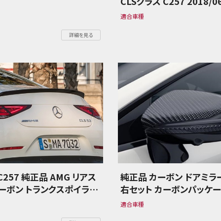
CLSクラス C257 2018/06
CLS450 CLS53
適合車種
詳細を見る
C257 純正品 AMG リアス
純正品 カーボン ドアミラ
ーボン トランクスポイラー
右セット カーボンパッケージ CLS
ッケージ
ス
適合車種