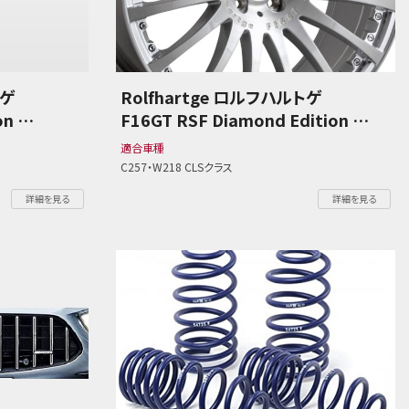
トゲ
Rolfhartge ロルフハルトゲ
on
F16GT RSF Diamond Edition
C257・W218 CLSクラス
適合車種
C257・W218 CLSクラス
詳細を見る
詳細を見る