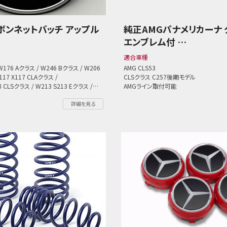
 ボンネットバッチ アップル
純正AMGパナメリカーナ 
エンブレム付
AMG CLS53 メルセデスベ
適合車種
ラス C257
 W176 Aクラス / W246 Bクラス / W206
AMG CLS53
117 X117 CLAクラス /
CLSクラス C257後期モデル
後期モデル AMGライン
8 CLSクラス / W213 S213 Eクラス /
AMGライン取付可能
 C217 A217 Sクラスクーペ / R231 SL
LCクラス
詳細を見る