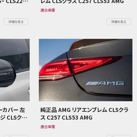
~ CLS220
レム CLSクラス C257 CLS53 AMG
適合車種
詳細を見る
詳細を見る
ーカバー 左
純正品 AMG リアエンブレム CLSクラ
クラ
ス C257 CLS53 AMG
適合車種