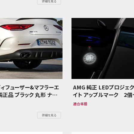
詳細を見る
ディフューザー&マフラーエ
AMG 純正 LEDプロジェ
純正品 ブラック 丸形 ナイ
イト アップルマーク 2個
クラス
適合車種
詳細を見る