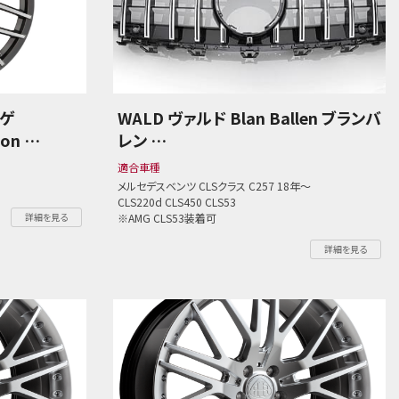
トゲ
WALD ヴァルド Blan Ballen ブランバ
ion
レン
パナメリカーナ グリル 縦フィングリル
適合車種
ブラック クローム
メルセデスベンツ CLSクラス C257 18年〜
CLS220d CLS450 CLS53
メルセデスベンツ CLSクラス C257
詳細を見る
※AMG CLS53装着可
18年〜
詳細を見る