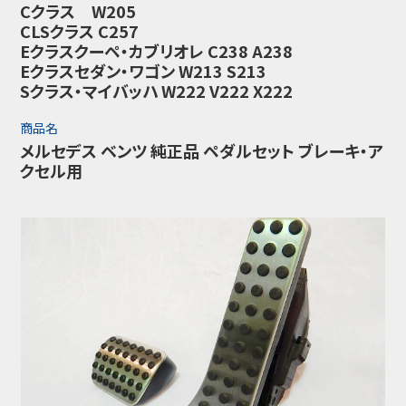
Cクラス W205
CLSクラス C257
Eクラスクーペ・カブリオレ C238 A238
Eクラスセダン・ワゴン W213 S213
Sクラス・マイバッハ W222 V222 X222
商品名
メルセデス ベンツ 純正品 ペダルセット ブレーキ・ア
クセル用