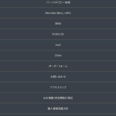
パーツカテゴリー検索
Mercedes-Benz / AMG
BMW
PORSCHE
Audi
Other
オーダーフォーム
お問い合わせ
アクセスマップ
会社概要/特定商取引表記
個人情報保護方針