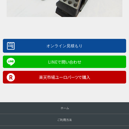
LINEで問い合わせ
楽天市場ユーロパーツで購入
ホーム
ご利用方法