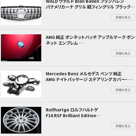
WALD ヴァルド Blan Ballen ブランバレン
パナメリカーナ グリル 縦フィングリル ブラック/
クローム
詳細を見る
メルセデスベンツ Cクラス W205 前期～18y
※アバンギャルド車用 ※AMG C43 装着可
※AMG C63 不可 ※カメラ付車不可
AMG 純正 ボンネットバッチ アップルマーク ボン
ネット エンブレム
Mercedes-Benz メルセデスベンツ W223
詳細を見る
W220 W221 W222 Sクラス
W203 W204 W205 Cクラス / C238 Eクラスクー
ペ / W167 GLEクラス / W211 W212 Eクラス
Mercedes Benz メルセデス ベンツ 純正
AMG ナイトパッケージ ステアリング カバー・ ギ
アシフトパドル・スイッチ一式 ブラック
詳細を見る
C190 X290 W177 V177 C118 X118 W205 S205
C257 W213 C238 X247 X253 V167 W463A
Rolfhartge ロルフハルトゲ
F16 RSF Brilliant Edition
W205 Cクラス
詳細を見る