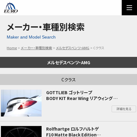
EURO
ご利用方法
オーダーフォーム
メーカー・車種別検索
Maker and Model Search
メール問い合わせ
LINE問い合わせ
Home
メーカー・車種別検索
メルセデスベンツ・AMG
Cクラス
03-5674-7742
メルセデスベンツ・AMG
Cクラス
GOTTLIEB ゴットリープ
BODY KIT Rear Wing リアウィング
W205 Cクラス MercedesBenz メルセデスベン
詳細を見る
ツ
セダン リアスポイラー エアロパーツ 外装
カールソン ロルフハルトゲ
Rolfhartge ロルフハルトゲ
F10 Matte Black Edition