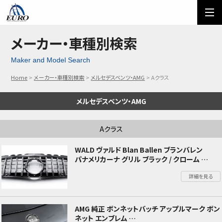
EURO
ご利用方法
オーダーフォーム
メーカー・車種別検索
Maker and Model Search
メール問い合わせ
LINE問い合わせ
Home
メーカー・車種別検索
メルセデスベンツ・AMG
Aクラス
03-5674-7742
メルセデスベンツ・AMG
Aクラス
WALD ヴァルド Blan Ballen ブランバレン
パナメリカーナ グリル ブラック / クローム
Mercedes Benz メルセデスベンツ Aクラス
詳細を見る
W177 V177 18年〜
AMG 純正 ボンネットバッチ アップルマーク ボン
ネット エンブレム