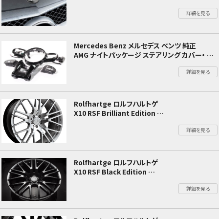
Mercedes-Benz メルセデスベンツ W177 Aク
詳細を見る
ラス / C118 CLAクラス / R232 SLクラス
Mercedes Benz メルセデス ベンツ 純正
AMG ナイトパッケージ ステアリング カバー・ ギ
アシフトパドル・スイッチ一式 ブラック
詳細を見る
C190 X290 W177 V177 C118 X118 W205 S205
C257 W213 C238 X247 X253 V167 W463A
Rolfhartge ロルフハルトゲ
X10 RSF Brilliant Edition
W176 Aクラス
詳細を見る
Rolfhartge ロルフハルトゲ
X10 RSF Black Edition
W176 Aクラス
詳細を見る