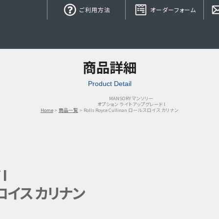
ご利用方法
オーダーフォーム
商品詳細
Product Detail
MANSORY マンソリー
オプション ライトアップグレード I
Home
商品一覧
Rolls Royce Cullinan ロールスロイス カリナン
I
ールスロイス カリナン