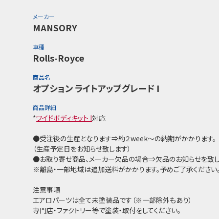
メーカー
MANSORY
車種
Rolls-Royce
商品名
オプション ライトアップグレード I
商品詳細
*
ワイドボディキット I
対応
●受注後の生産となります⇒約２week～の納期がかかります。
（生産予定日をお知らせ致します）
●お取り寄せ商品、メーカー欠品の場合⇒欠品のお知らせを致し
※離島・一部地域は追加送料がかかります。予めご了承ください
注意事項
エアロパーツは全て未塗装品です（※一部除外もあり）
専門店・ファクトリー等で塗装・取付をしてください。