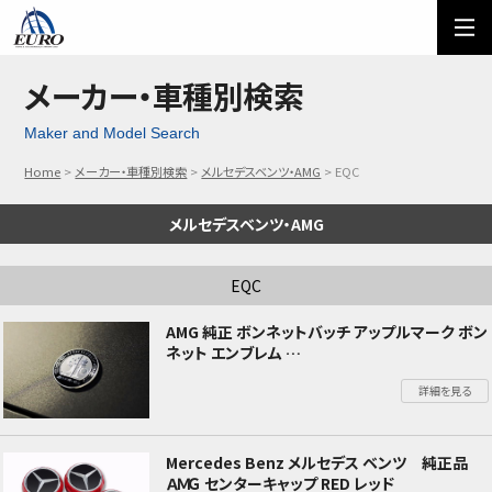
EURO
ご利用方法
オーダーフォーム
メーカー・車種別検索
Maker and Model Search
メール問い合わせ
LINE問い合わせ
Home
メーカー・車種別検索
メルセデスベンツ・AMG
EQC
03-5674-7742
メルセデスベンツ・AMG
EQC
AMG 純正 ボンネットバッチ アップルマーク ボン
ネット エンブレム
Mercedes-Benz メルセデスベンツ W463A・
詳細を見る
W463 Gクラス / X290 AMG GT4
X253・X254 GLCクラス / H243 EQAクラス /
N293 EQCクラス / V297 EQSクラス
Mercedes Benz メルセデス ベンツ 純正品
ＡＭＧ センターキャップ RED レッド