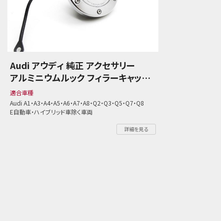
Audi アウディ 純正 アクセサリー
アルミニウムルック フィラーキャップ
燃焼キャップ ガソリンキャップ
適合車種
Audi アウディ A1・A3・A4・A5・A5・
Audi A1・A3・A4・A5・A6・A7・A8・Q2・Q3・Q5・Q7・Q8
E自動車・ハイブリッド車除く車両
A7・A8・Q2・Q3・Q5・Q7・Q8
E自動車・ハイブリッド車除く車両
詳細を見る