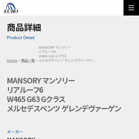
EURO
ご利用方法
オーダーフォーム
商品詳細
Product Detail
メール問い合わせ
LINE問い合わせ
MANSORY マンソリー
リアルーフ6
03-5674-7742
W465 G63 Gクラス
Home
商品一覧
メルセデスベンツ ゲレンデヴァーゲン
MANSORY マンソリー
リアルーフ6
W465 G63 Gクラス
メルセデスベンツ ゲレンデヴァーゲン
メーカー