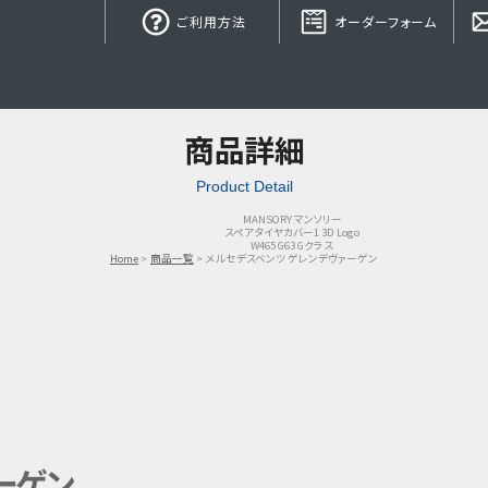
ご利用方法
オーダーフォーム
商品詳細
Product Detail
MANSORY マンソリー
スペアタイヤカバー1 3D Logo
W465 G63 Gクラス
Home
商品一覧
メルセデスベンツ ゲレンデヴァーゲン
ーゲン