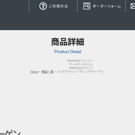
ご利用方法
オーダーフォーム
商品詳細
Product Detail
MANSORY マンソリー
テールライトトリム
W465 G63 Gクラス
Home
商品一覧
メルセデスベンツ ゲレンデヴァーゲン
ーゲン