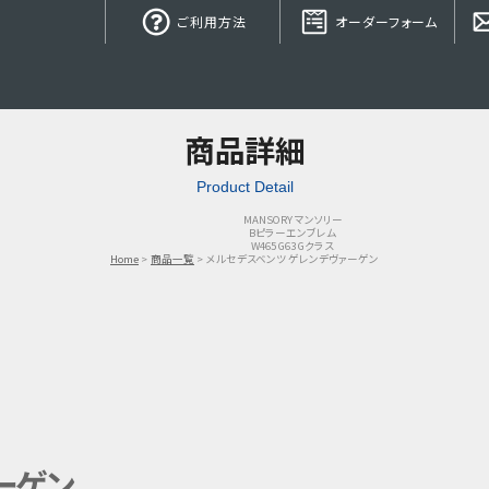
ご利用方法
オーダーフォーム
商品詳細
Product Detail
MANSORY マンソリー
Bピラーエンブレム
W465 G63 Gクラス
Home
商品一覧
メルセデスベンツ ゲレンデヴァーゲン
ーゲン