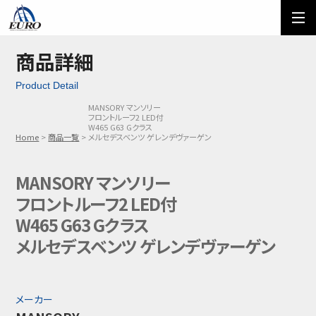
EURO
ご利用方法
オーダーフォーム
商品詳細
Product Detail
メール問い合わせ
LINE問い合わせ
MANSORY マンソリー
フロントルーフ2 LED付
03-5674-7742
W465 G63 Gクラス
Home
商品一覧
メルセデスベンツ ゲレンデヴァーゲン
MANSORY マンソリー
フロントルーフ2 LED付
W465 G63 Gクラス
メルセデスベンツ ゲレンデヴァーゲン
メーカー