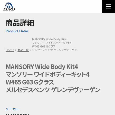
EURO
ご利用方法
オーダーフォーム
商品詳細
Product Detail
メール問い合わせ
LINE問い合わせ
MANSORY Wide Body Kit4
マンソリー ワイドボディーキット4
03-5674-7742
W465 G63 Gクラス
Home
商品一覧
メルセデスベンツ ゲレンデヴァーゲン
MANSORY Wide Body Kit4
マンソリー ワイドボディーキット4
W465 G63 Gクラス
メルセデスベンツ ゲレンデヴァーゲン
メーカー