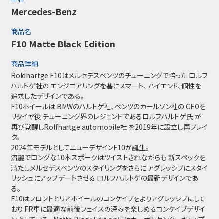
Mercedes-Benz
商品名
F10 Matte Black Edition
商品詳細
Roldhartge F10はメルセデスベンツのチューニングで培った ロルフ
ハルトゲ社の エンジニアリングを基にスマート、 ハイエンド、個性を
追求したデザインである。
F10ホイールは BMWのハルトゲ社、ベンツのカールソン社の CEOを
リタイヤ後 チューニング界のレジェンドであるロルフハルトゲ氏 が
再び覚醒しRolfhartge automobile社 を2019年に設立し再ブレイ
ク。
2024年モデルとしてニューデザインF10が誕生。
流麗でロングな10本スポークはツイストされながらも 新スペックを
満たしメルセデスベンツのスタイリングをさらに アグレッシブにスタイ
リッシュにアップデートさせる ロルフハルトゲの最新デザインであ
る。
F10はフロントとリアホイールのコンケイブをよりアグレッシブにして
おり FR車に最適な前後フェイスの深みを楽しめるコンケイブデザイ