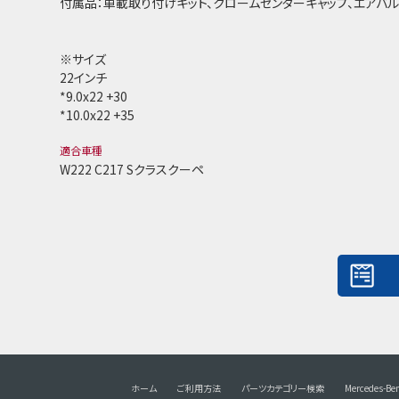
付属品：車載取り付けキット、クロームセンターキャップ、エアバ
※サイズ
22インチ
*9.0x22 +30
*10.0x22 +35
適合車種
W222 C217 Sクラスクーペ
ホーム
ご利用方法
パーツカテゴリー検索
Mercedes-Be