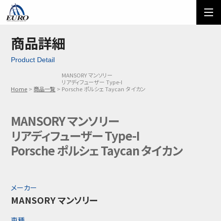
EURO
ご利用方法
オーダーフォーム
商品詳細
Product Detail
メール問い合わせ
LINE問い合わせ
MANSORY マンソリー
リアディフューザー Type-I
03-5674-7742
Home
商品一覧
Porsche ポルシェ Taycan タイカン
MANSORY マンソリー
リアディフューザー Type-I
Porsche ポルシェ Taycan タイカン
メーカー
MANSORY マンソリー
車種