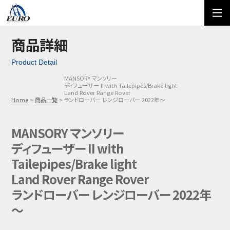
EURO
ご利用方法
オーダーフォーム
商品詳細
Product Detail
メール問い合わせ
LINE問い合わせ
MANSORY マンソリー
ディフューザー II with Tailepipes/Brake light
03-5674-7742
Land Rover Range Rover
Home
商品一覧
ランドローバー レンジローバー 2022年～
MANSORY マンソリー
ディフューザー II with
Tailepipes/Brake light
Land Rover Range Rover
ランドローバー レンジローバー 2022年
～