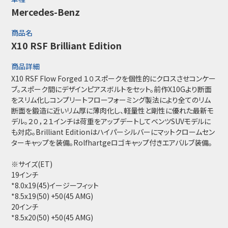
Mercedes-Benz
商品名
X10 RSF Brilliant Edition
商品詳細
X10 RSF Flow Forged １０スポークを個性的にクロスさせコンケー
ブ。スポーク間にデザインピアスボルトをセット。前作X10Gより断面
をスリム化しコンプリートフローフォーミング製法により全てのリム
断面を鍛造に近いリム厚に薄肉化し、軽量性と剛性に優れた最新モ
デル。２０，２１インチは荷重をアップデートしてベンツSUVモデルに
も対応。Brilliant Editionはハイパーシルバーにマットクロームセン
ターキャップを装備。Rolfhartgeロゴキャップ付きエアバルブ装備。
※サイズ(ET)
19インチ
*8.0x19(45)イージーフィット
*8.5x19(50) +50(45 AMG)
20インチ
*8.5x20(50) +50(45 AMG)