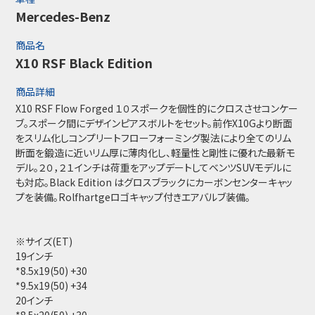
Mercedes-Benz
商品名
X10 RSF Black Edition
商品詳細
X10 RSF Flow Forged １０スポークを個性的にクロスさせコンケー
ブ。スポーク間にデザインピアスボルトをセット。前作X10Gより断面
をスリム化しコンプリートフローフォーミング製法により全てのリム
断面を鍛造に近いリム厚に薄肉化し、軽量性と剛性に優れた最新モ
デル。２０，２１インチは荷重をアップデートしてベンツSUVモデルに
も対応。Black Edition はグロスブラックにカーボンセンターキャッ
プを装備。Rolfhartgeロゴキャップ付きエアバルブ装備。
※サイズ(ET)
19インチ
*8.5x19(50) +30
*9.5x19(50) +34
20インチ