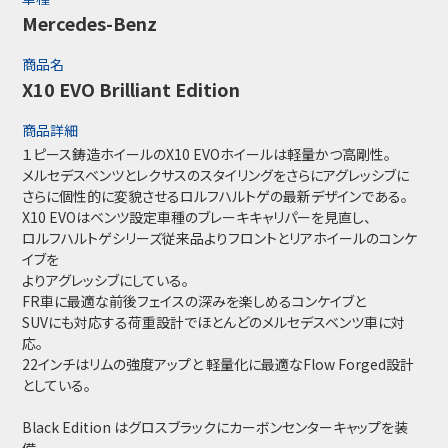
Mercedes-Benz
商品名
X10 EVO Brilliant Edition
商品詳細
１ピース鋳造ホイールのX10 EVOホイールは軽量かつ高剛性。
メルセデスベンツとレクサスのスタイリングをさらにアグレッシブに
さらに個性的に変貌させるロルフハルトゲの最新デザインである。
X10 EVOはベンツ設定車種のブレーキキャリパーを見直し、
ロルフハルトゲシリーズ従来品よりフロントとリアホイールのコンケ
イブを
よりアグレッシブにしている。
FR車に最適な前後フェイスの深みを楽しめるコンケイブと
SUVにも対応する荷重設計でほとんどのメルセデスベンツ車に対
応。
22インチはリムの強度アップと 軽量化に最適なFlow Forged設計
としている。
Black Edition はグロスブラックにカーボンセンターキャップを装