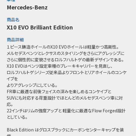
Mercedes-Benz
商品名
X10 EVO Brilliant Edition
商品詳細
１ピース鋳造ホイールのX10 EVOホイールは軽量かつ高剛性。
メルセデスベンツとレクサスのスタイリングをさらにアグレッシブに
さらに個性的に変貌させるロルフハルトゲの最新デザインである。
X10 EVOはベンツ設定車種のブレーキキャリパーを見直し、
ロルフハルトゲシリーズ従来品よりフロントとリアホイールのコンケ
イブを
よりアグレッシブにしている。
FR車に最適な前後フェイスの深みを楽しめるコンケイブと
SUVにも対応する荷重設計でほとんどのメルセデスベンツ車に対
応。
22インチはリムの強度アップと 軽量化に最適なFlow Forged設計
としている。
Black Edition はグロスブラックにカーボンセンターキャップを装