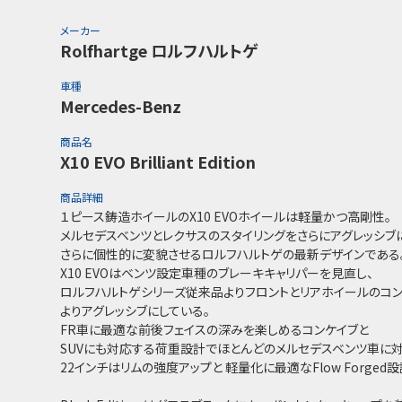
メーカー
Rolfhartge ロルフハルトゲ
車種
Mercedes-Benz
商品名
X10 EVO Brilliant Edition
商品詳細
１ピース鋳造ホイールのX10 EVOホイールは軽量かつ高剛性。
メルセデスベンツとレクサスのスタイリングをさらにアグレッシブ
さらに個性的に変貌させるロルフハルトゲの最新デザインである
X10 EVOはベンツ設定車種のブレーキキャリパーを見直し、
ロルフハルトゲシリーズ従来品よりフロントとリアホイールのコ
よりアグレッシブにしている。
FR車に最適な前後フェイスの深みを楽しめるコンケイブと
SUVにも対応する荷重設計でほとんどのメルセデスベンツ車に対
22インチはリムの強度アップと 軽量化に最適なFlow Forged