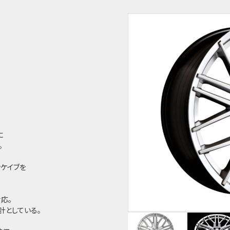
に
。
ンケイブを
応。
設計としている。