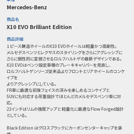
Mercedes-Benz
商品名
X10 EVO Brilliant Edition
商品詳細
１ピース鋳造ホイールのX10 EVOホイールは軽量かつ高剛性。
メルセデスベンツとレクサスのスタイリングをさらにアグレッシブに
さらに個性的に変貌させるロルフハルトゲの最新デザインである。
X10 EVOはベンツ設定車種のブレーキキャリパーを見直し、
ロルフハルトゲシリーズ従来品よりフロントとリアホイールのコンケ
イブを
よりアグレッシブにしている。
FR車に最適な前後フェイスの深みを楽しめるコンケイブと
SUVにも対応する荷重設計でほとんどのメルセデスベンツ車に対
応。
22インチはリムの強度アップと 軽量化に最適なFlow Forged設計
としている。
Black Edition はグロスブラックにカーボンセンターキャップを装