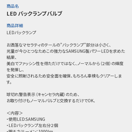
商品名
LED バックランプバルブ
商品詳細
LEDバックランプ
お洒落なマセラティのテールの”バックランプ”部分は小さく、
光量が今ひとつなためこの強力なSAMSUNG製パワーLEDを求めた
結果、
美白でファッシン性を得ただけではなく、ノーマルから（２倍）の輝度
を発揮し、
安全に照射されるため安全面を確保、もちろん車検もクリアーしま
す。
球切れ警告表示（キャンセラ内蔵）のため、
お取り付けもノーマルバルブと交換するだけでOK、
＜内容＞
・使用LED:SAMSUNG
・LEDバックランプ左右分２個
・明るさ/ルーメン：1000lm