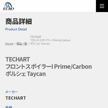
EURO
ご利用方法
オーダーフォーム
商品詳細
Product Detail
メール問い合わせ
LINE問い合わせ
TECHART
フロントスポイラーI Prime/Carbon
03-5674-7742
Home
商品一覧
ポルシェ Taycan
TECHART
フロントスポイラーI Prime/Carbon
ポルシェ Taycan
メーカー
TECHART
車種