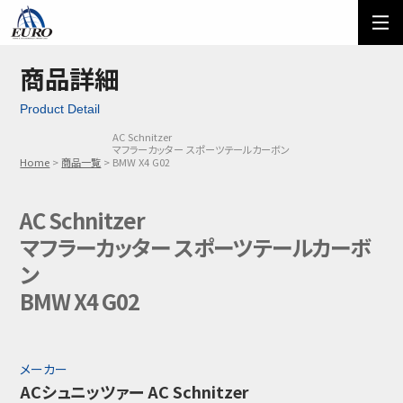
EURO
ご利用方法
オーダーフォーム
商品詳細
Product Detail
メール問い合わせ
LINE問い合わせ
AC Schnitzer
マフラーカッター スポーツテールカーボン
03-5674-7742
Home
商品一覧
BMW X4 G02
AC Schnitzer
マフラーカッター スポーツテールカーボ
ン
BMW X4 G02
メーカー
ACシュニッツァー AC Schnitzer