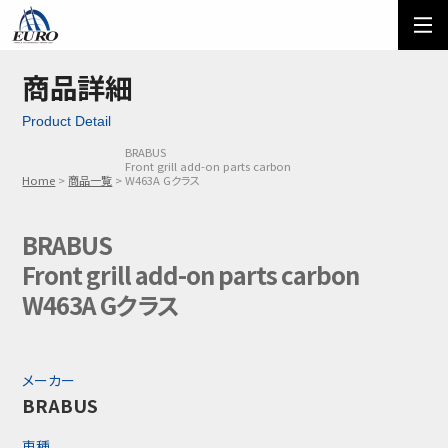
EURO
ご利用方法
オーダーフォーム
商品詳細
Product Detail
メール問い合わせ
LINE問い合わせ
BRABUS
Front grill add-on parts carbon
03-5674-7742
Home
商品一覧
W463A Gクラス
BRABUS
Front grill add-on parts carbon
W463A Gクラス
メーカー
BRABUS
車種