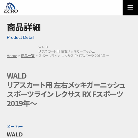
EURO
ご利用方法
オーダーフォーム
商品詳細
Product Detail
メール問い合わせ
LINE問い合わせ
WALD
リアスカート用 左右メッキガーニッシュ
03-5674-7742
Home
商品一覧
スポーツライン レクサス RX Fスポーツ 2019年～
WALD
リアスカート用 左右メッキガーニッシュ
スポーツライン レクサス RX Fスポーツ
2019年～
メーカー
WALD