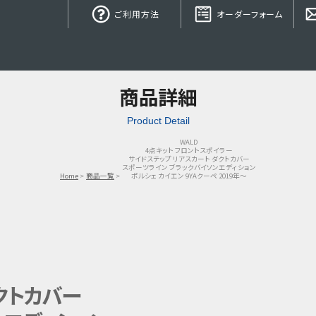
ご利用方法
オーダーフォーム
商品詳細
Product Detail
WALD
4点キット フロントスポイラー
サイドステップ リアスカート ダクトカバー
スポーツライン ブラックバイソンエディション
Home
商品一覧
ポルシェ カイエン 9YAクーペ 2019年〜
クトカバー