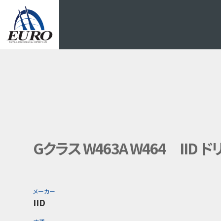
EURO
Gクラス W463A W464 II
メーカー
IID