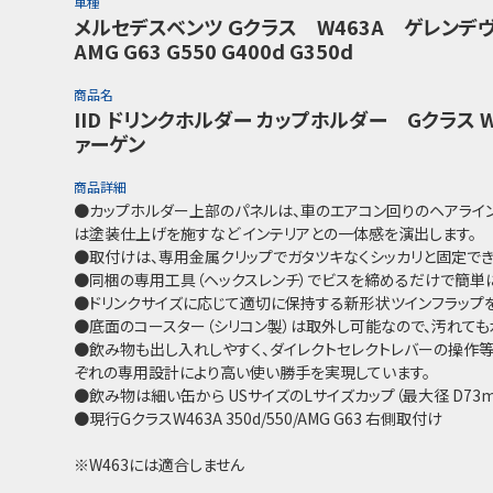
車種
メルセデスベンツ Ｇクラス W463A ゲレンデ
AMG G63 G550 G400d G350d
商品名
IID ドリンクホルダー カップホルダー Gクラス W4
ァーゲン
商品詳細
●カップホルダー上部のパネルは、車のエアコン回りのヘアライン
は塗装仕上げを施すなど インテリアとの一体感を演出します。
●取付けは、専用金属クリップでガタツキなくシッカリと固定でき
●同梱の専用工具（ヘックスレンチ）でビスを締めるだけで簡単
●ドリンクサイズに応じて適切に保持する新形状ツインフラップを
●底面のコースター（シリコン製）は取外し可能なので、汚れても
●飲み物も出し入れしやすく、ダイレクトセレクトレバーの操作
ぞれの専用設計により高い使い勝手を実現しています。
●飲み物は細い缶から USサイズのLサイズカップ（最大径 D73
●現行GクラスW463A 350d/550/AMG G63 右側取付け
※W463には適合しません