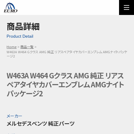
EURO
ご利用方法
オーダーフォーム
商品詳細
Product Detail
メール問い合わせ
LINE問い合わせ
Home
商品一覧
W463A W464 Gクラス AMG 純正 リアスペアタイヤカバーエンブレム AMGナイトパッケ
03-5674-7742
ージ2
W463A W464 Gクラス AMG 純正 リアス
ペアタイヤカバーエンブレム AMGナイト
パッケージ2
メーカー
メルセデスベンツ 純正パーツ