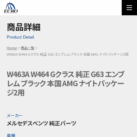
EURO
ご利用方法
オーダーフォーム
商品詳細
Product Detail
メール問い合わせ
LINE問い合わせ
Home
商品一覧
03-5674-7742
W463A W464 Gクラス 純正 G63 エンブレム ブラック 本国 AMG ナイトパッケージ2用
W463A W464 Gクラス 純正 G63 エンブ
レム ブラック 本国 AMG ナイトパッケー
ジ2用
メーカー
メルセデスベンツ 純正パーツ
車種