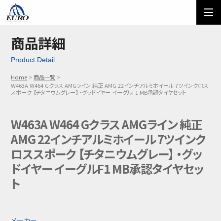
EURO
ご利用方法
オーダーフォーム
商品詳細
Product Detail
メール問い合わせ
LINE問い合わせ
Home
商品一覧
W463A W464 Gクラス AMGライン 純正 AMG 22インチアルミホイール 7ツインクロス
03-5674-7742
スポーク 【チタニウムグレー】 ・グッドイヤー イーグルF1 MB承認タイヤセット
W463A W464 Gクラス AMGライン 純正
AMG 22インチアルミホイール 7ツインク
ロススポーク 【チタニウムグレー】 ・グッ
ドイヤー イーグルF1 MB承認タイヤセッ
ト
メーカー