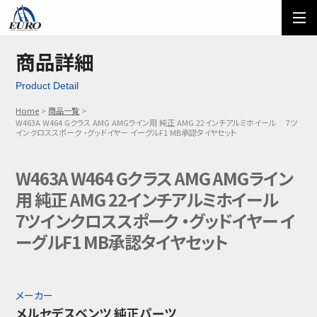
EURO
ご利用方法
オーダーフォーム
商品詳細
Product Detail
メール問い合わせ
LINE問い合わせ
Home
商品一覧
W463A W464 Gクラス AMG AMGライン用 純正 AMG 22インチアルミホイール 7ツ
03-5674-7742
インクロススポーク ・グッドイヤー イーグルF1 MB承認タイヤセット
W463A W464 Gクラス AMG AMGライン
用 純正 AMG 22インチアルミホイール
7ツインクロススポーク ・グッドイヤー イ
ーグルF1 MB承認タイヤセット
メーカー
メルセデスベンツ 純正パーツ